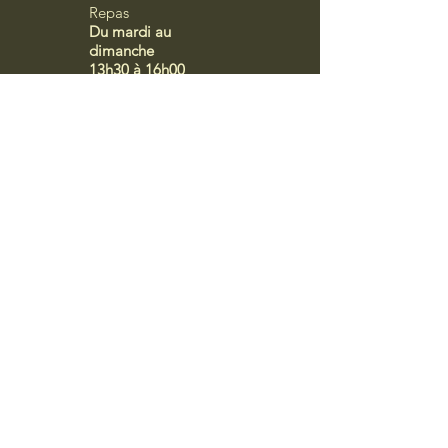
Repas
Du mardi au
dimanche
13h30 à 16h00
Dîners
Du mardi au
dimanche
21h00 à 00h00