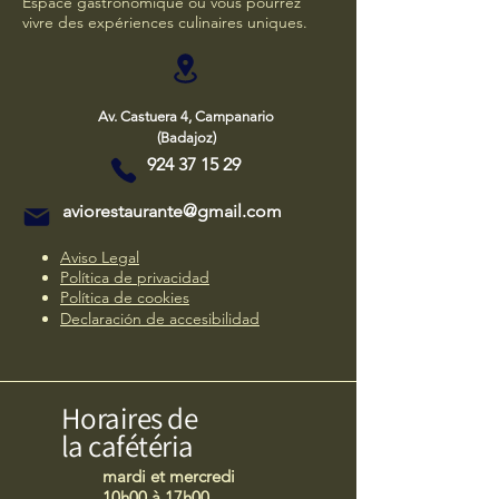
Espace gastronomique où vous pourrez
vivre des expériences culinaires uniques.
Av. Castuera 4, Campanario
(Badajoz)
924 37 15 29
aviorestaurante@gmail.com
Aviso Legal
Política de privacidad
Política de cookies
Declaración de accesibilidad
Horaires de
la cafétéria
mardi et mercredi
10h00 à 17h00