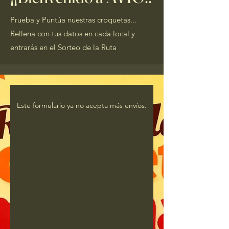
Prueba y Puntúa nuestras croquetas...
Rellena con tus datos en cada local y
e
ntrarás en el Sorteo de la Ruta
Este formulario ya no acepta más envíos.