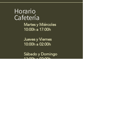
Horario
Cafetería
Martes y Miércoles
10:00h a 17:00h
Jueves y Viernes
10:00h a 02:00h
Sábado y Domingo
13:00h a 02:00h
Lunes cerrado por
descanso del personal
Horario
Cocina
Desayunos
Martes a Viernes
10:00h a 13:00h
Comidas