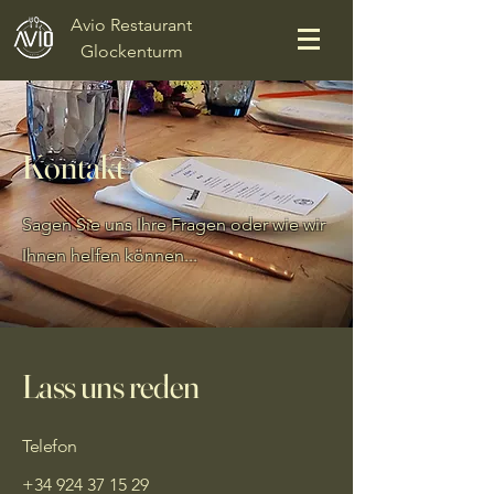
Avio Restaurant
Glockenturm
Kontakt
Sagen Sie uns Ihre Fragen oder wie wir
Ihnen helfen können...
Lass uns reden
Telefon
+34 924 37 15 29