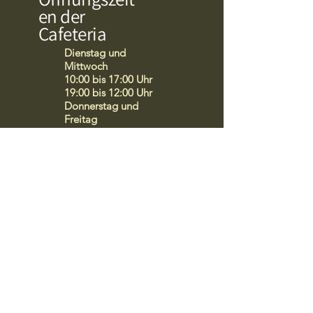
en der
Cafeteria
Dienstag und
Mittwoch
10:00 bis 17:00 Uhr
19:00 bis 12:00 Uhr
Donnerstag und
Freitag
10:00 bis 02:00 Uhr
Samstag und Sonntag
13:00 bis 2:00 Uhr
Montags wegen
Personalruhe
geschlossen
Küchenpla
n
Frühstücke
Dienstag bis
Freitag
10:00 bis 13:00
Uhr