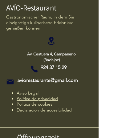
AVÍO-Restaurant
Gastronomischer Raum, in dem Sie
einzigartige kulinarische Erlebnisse
genießen können.
Av. Castuera 4, Campanario
(Badajoz)
924 37 15 29
aviorestaurante@gmail.com
Aviso Legal
Política de privacidad
Política de cookies
Declaración de accesibilidad
Öffnungszeit